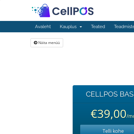
Avaleht
Kauplus
Teated
Teadmist
Näita menüü
CELLPOS BAS
€39,00
/m
Telli kohe