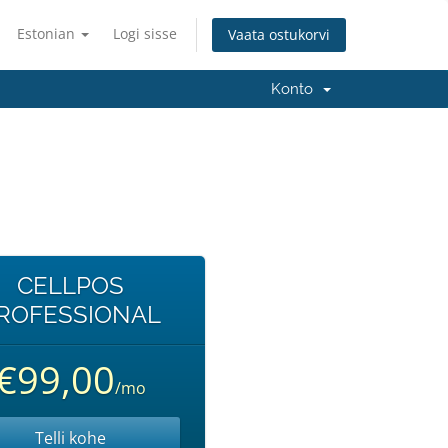
Estonian
Logi sisse
Vaata ostukorvi
Konto
CELLPOS
ROFESSIONAL
€99,00
/mo
Telli kohe