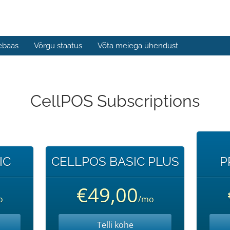
ebaas
Võrgu staatus
Võta meiega ühendust
CellPOS Subscriptions
IC
CELLPOS BASIC PLUS
P
€49,00
o
/mo
Telli kohe